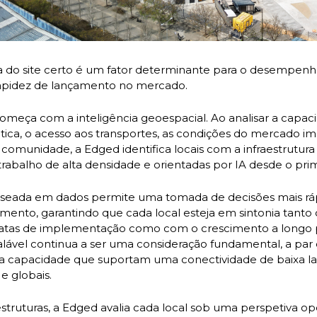
a do site certo é um fator determinante para o desempenho
 rapidez de lançamento no mercado.
começa com a inteligência geoespacial. Ao analisar a capac
tica, o acesso aos transportes, as condições do mercado imo
omunidade, a Edged identifica locais com a infraestrutura
trabalho de alta densidade e orientadas por IA desde o prim
eada em dados permite uma tomada de decisões mais ráp
imento, garantindo que cada local esteja em sintonia tanto
atas de implementação como com o crescimento a longo p
calável continua a ser uma consideração fundamental, a par
lta capacidade que suportam uma conectividade de baixa la
e globais.
estruturas, a Edged avalia cada local sob uma perspetiva o