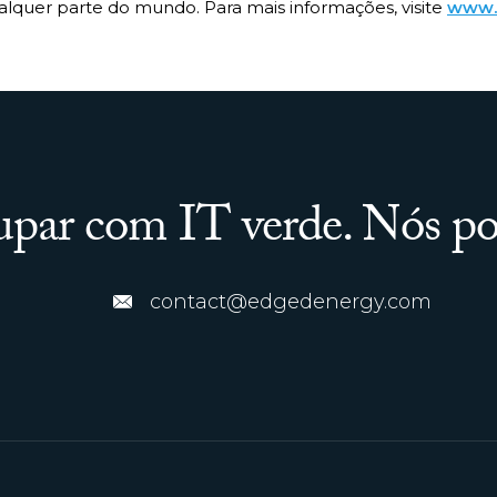
lquer parte do mundo. Para mais informações, visite
www.
par com IT verde. Nós po
contact@edgedenergy.com