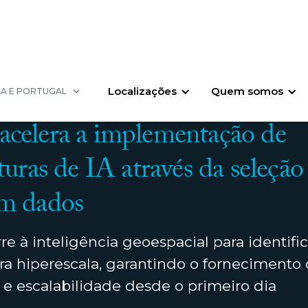
Localizações
Quem somos
HA E PORTUGAL
MARÇO DE 2026
celera a implementação de
turas de IA através da seleção 
em dados
e à inteligência geoespacial para identific
ra hiperescala, garantindo o fornecimento 
 e escalabilidade desde o primeiro dia