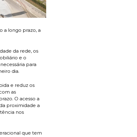
 a longo prazo, a
idade da rede, os
biliário e o
 necessária para
eiro dia.
ida e reduz os
 com as
razo. O acesso a
 da proximidade a
tência nos
peracional que tem