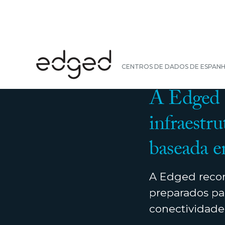
VOLTAR
CENTROS DE DADOS DE ESPAN
NOTÍCIAS
|
31 DE 
A Edged a
infraestru
baseada 
A Edged recorr
preparados pa
conectividade