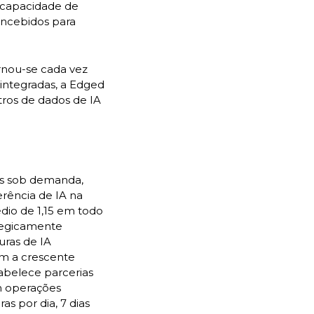
a capacidade de
oncebidos para
ornou-se cada vez
integradas, a Edged
tros de dados de IA
os sob demanda,
rência de IA na
dio de 1,15 em todo
ategicamente
uras de IA
m a crescente
abelece parcerias
m operações
s por dia, 7 dias