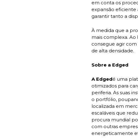
em conta os proced
expansão eficiente 
garantir tanto a d
À medida que a proc
mais complexa. Ao 
consegue agir com r
de alta densidade.
Sobre a Edged
A Edged
é uma plat
otimizados para ca
periferia. As suas 
o portfólio, poupan
localizada em merc
escaláveis que red
procura mundial por
com outras empres
energeticamente efi