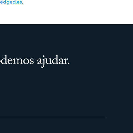
edged.es
.
demos ajudar.