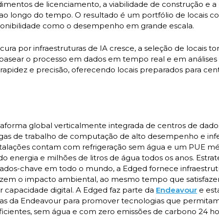
imentos de licenciamento, a viabilidade de construção e 
ao longo do tempo. O resultado é um portfólio de locais c
isponibilidade como o desempenho em grande escala.
ura por infraestruturas de IA cresce, a seleção de locais t
basear o processo em dados em tempo real e em análises 
apidez e precisão, oferecendo locais preparados para cen
aforma global verticalmente integrada de centros de dad
rgas de trabalho de computação de alto desempenho e infe
instalações contam com refrigeração sem água e um PUE mé
do energia e milhões de litros de água todos os anos. Estr
ados-chave em todo o mundo, a Edged fornece infraestrut
uzem o impacto ambiental, ao mesmo tempo que satisfaze
 capacidade digital. A Edged faz parte da
Endeavour
e est
as da Endeavour para promover tecnologias que permita
cientes, sem água e com zero emissões de carbono 24 hora